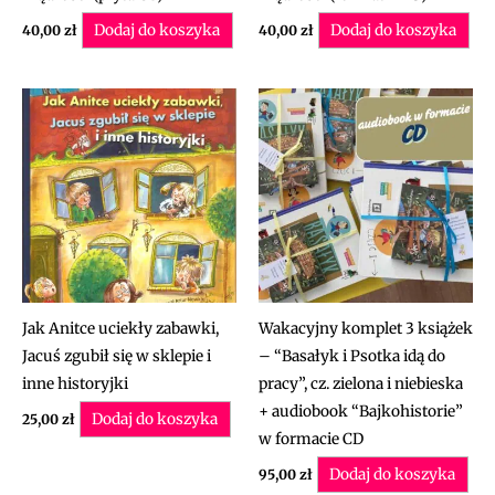
Dodaj do koszyka
Dodaj do koszyka
40,00
zł
40,00
zł
Jak Anitce uciekły zabawki,
Wakacyjny komplet 3 książek
Jacuś zgubił się w sklepie i
– “Basałyk i Psotka idą do
inne historyjki
pracy”, cz. zielona i niebieska
+ audiobook “Bajkohistorie”
Dodaj do koszyka
25,00
zł
w formacie CD
Dodaj do koszyka
95,00
zł