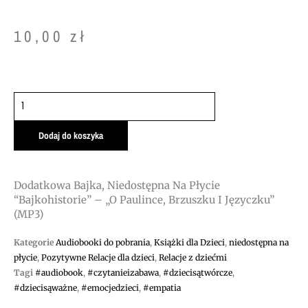
10,00
zł
ilość
Dodatkowa
bajka,
Dodaj do koszyka
niedostępna
na
Dodatkowa Bajka, Niedostępna Na Płycie
płycie
“Bajkohistorie” – „O Paulince, Brzuszku I Języczku”
"Bajkohistorie"
(MP3)
-
„O
Kategorie
Audiobooki do pobrania
,
Książki dla Dzieci
,
niedostępna na
Paulince,
płycie
,
Pozytywne Relacje dla dzieci
,
Relacje z dziećmi
brzuszku
Tagi
#audiobook
,
#czytanieizabawa
,
#dziecisątwórcze
,
i
#dziecisąważne
,
#emocjedzieci
,
#empatia
języczku"