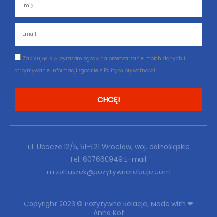
Imię
Email
Zgoda
Zapisując się, wyrażam zgodę na przetwarzanie moich danych i
otrzymywanie informacji zgodnie z Polityką prywatności
CHCĘ!
ul. Ubocze 12/5, 51-521 Wrocław, woj. dolnośląskie
Tel:
607660949
E-mail:
m.zoltaszek@pozytywnerelacje.com
Copyright 2023 © Pozytywne Relacje, Made with ❤
Anna Kot