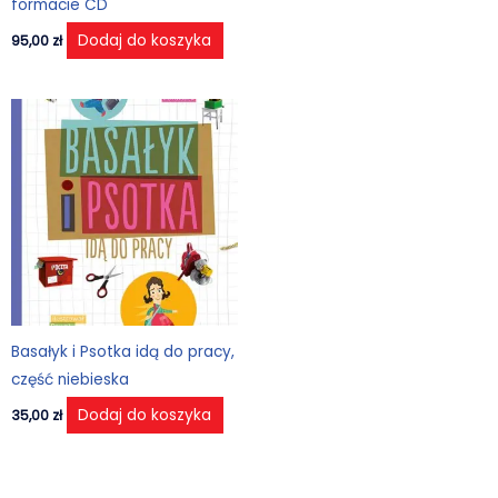
formacie CD
Dodaj do koszyka
95,00
zł
Basałyk i Psotka idą do pracy,
część niebieska
Dodaj do koszyka
35,00
zł