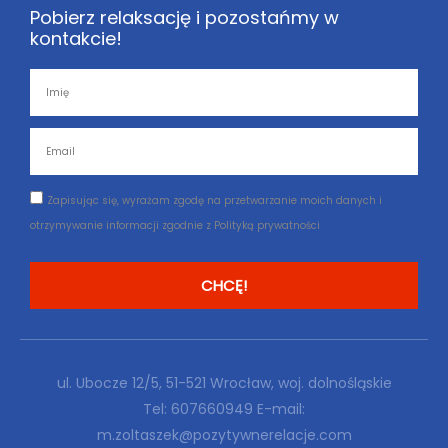
Pobierz relaksację i pozostańmy w
kontakcie!
Imię
Email
Zgoda
Zapisując się, wyrażam zgodę na przetwarzanie moich danych i
otrzymywanie informacji zgodnie z Polityką prywatności
CHCĘ!
ul. Ubocze 12/5, 51-521 Wrocław, woj. dolnośląskie
Tel:
607660949
E-mail:
m.zoltaszek@pozytywnerelacje.com