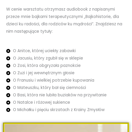
W cenie warsztatu otrzymasz audiobook z napisanymi
przeze mnie bajkami terapeutycznymi „Bajkohistorie, dla
dzieci ku radości, dla rodziców ku mądrości”. Znajdziesz na
nim następujące tytuły:
O Anitce, której uciekły zabawki
O Jacusiu, który zgubił się w sklepie
O Zosi, która obgryzała paznokcie
O Zuzi i jej wewnętrznym głosie
O Franusiu i wielkiej potrzebie kupowania
O Mateuszku, który bał się ciemności
O Basi, która nie lubiła buziaków na przywitanie
O Natalce i różowej sukience
O Michałku i pięciu skrzatach z Krainy Zmysłów