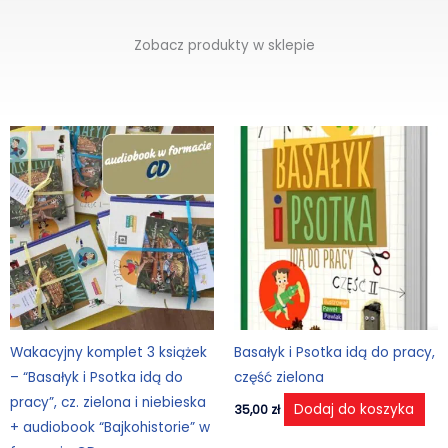
Zobacz produkty w sklepie
Wakacyjny komplet 3 książek
Basałyk i Psotka idą do pracy,
– “Basałyk i Psotka idą do
część zielona
pracy”, cz. zielona i niebieska
Dodaj do koszyka
35,00
zł
+ audiobook “Bajkohistorie” w